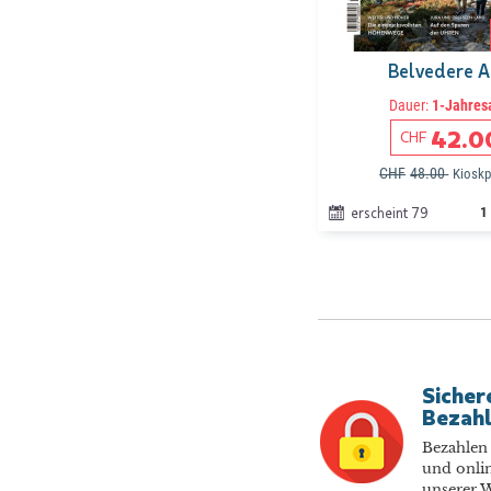
Belvedere 
Dauer:
1-Jahres
42.0
CHF
CHF
48.00
Kioskp
erscheint 79
1
Sicher
Bezah
Bezahlen 
und onlin
unserer W