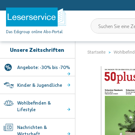
Das Edigroup online Abo-Portal
Unsere Zeitschriften
Startseite
Wohlbefinde
Angebote: -30% bis -70%
Zum
Ende
der
Kinder & Jugendliche
Bildgalerie
springen
Wohlbefinden &
Lifestyle
Nachrichten &
Wirtschaft