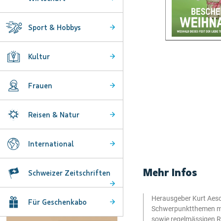
Sport & Hobbys
Zum
Kultur
Anfang
der
Bildgalerie
Frauen
springen
Reisen & Natur
International
Mehr Infos
Schweizer Zeitschriften
Herausgeber Kurt Aesch
Für Geschenkabo
Schwerpunktthemen mi
sowie regelmässigen Ru