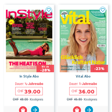
bis zu
-23%
-28%
In Style Abo
Vital Abo
Dauer:
½-Jahresabo
Dauer:
1-Jahresabo
39.00
36.00
CHF
CHF
CHF
48.00
CHF
46.80
Kioskpreis
Kioskpreis