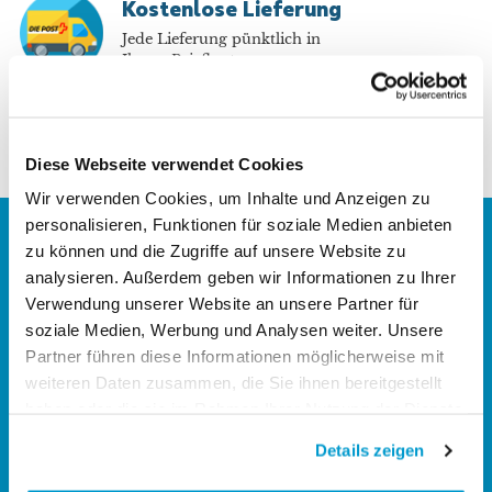
Kostenlose Lieferung
Jede Lieferung pünktlich in
Ihrem Briefkasten
Diese Webseite verwendet Cookies
Wir verwenden Cookies, um Inhalte und Anzeigen zu
personalisieren, Funktionen für soziale Medien anbieten
zu können und die Zugriffe auf unsere Website zu
analysieren. Außerdem geben wir Informationen zu Ihrer
Verwendung unserer Website an unsere Partner für
soziale Medien, Werbung und Analysen weiter. Unsere
Partner führen diese Informationen möglicherweise mit
weiteren Daten zusammen, die Sie ihnen bereitgestellt
Gegründet als Joint-venture zwischen der
französischen "La Poste" und der Schweizerischen
haben oder die sie im Rahmen Ihrer Nutzung der Dienste
Post im Jahre 2012 hat Asendia ein weltweites
gesammelt haben.
Netzwerk mit mehr als 200 Standorten weltweit.
Details zeigen