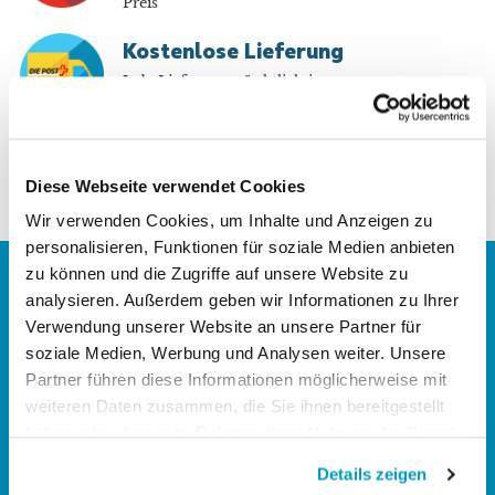
Preis
Kostenlose Lieferung
Jede Lieferung pünktlich in
Ihrem Briefkasten
Diese Webseite verwendet Cookies
Wir verwenden Cookies, um Inhalte und Anzeigen zu
personalisieren, Funktionen für soziale Medien anbieten
zu können und die Zugriffe auf unsere Website zu
analysieren. Außerdem geben wir Informationen zu Ihrer
Verwendung unserer Website an unsere Partner für
soziale Medien, Werbung und Analysen weiter. Unsere
Partner führen diese Informationen möglicherweise mit
weiteren Daten zusammen, die Sie ihnen bereitgestellt
Gegründet als Joint-venture zwischen der
haben oder die sie im Rahmen Ihrer Nutzung der Dienste
französischen "La Poste" und der Schweizerischen
gesammelt haben.
Post im Jahre 2012 hat Asendia ein weltweites
Details zeigen