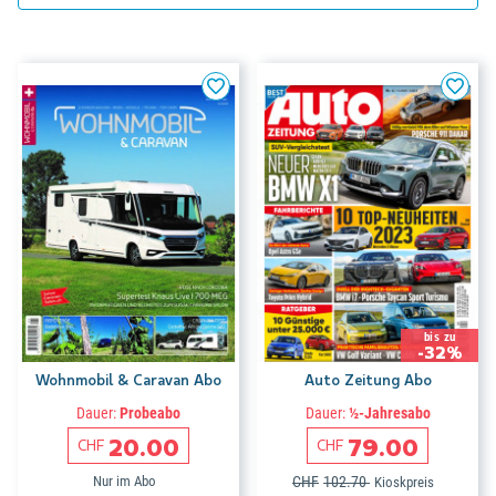
bis zu
-32%
Wohnmobil & Caravan Abo
Auto Zeitung Abo
Dauer:
Probeabo
Dauer:
½-Jahresabo
20.00
79.00
CHF
CHF
Nur im Abo
CHF
102.70
Kioskpreis