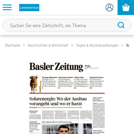
Basl
Startseite
Nachrichten & Wirtschaft
Tages & Wochenzeitungen
Zum
Ende
der
Bildgalerie
springen