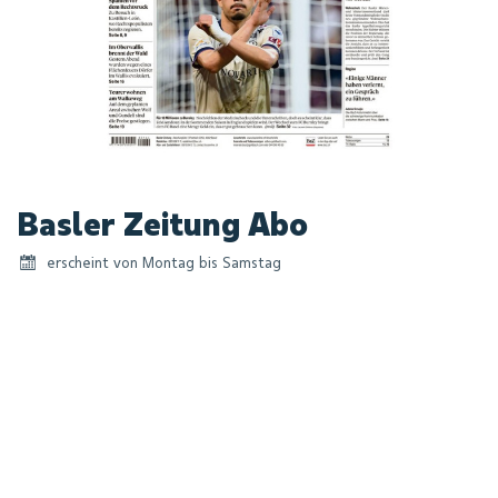
Zum
Basler Zeitung Abo
Anfang
der
erscheint von Montag bis Samstag
Bildgalerie
springen