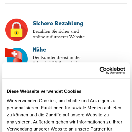
Sichere Bezahlung
Bezahlen Sie sicher und
online auf unserer Website
Nähe
Der Kundendienst in der
Schweiz hilft Ihnen bei
Fragen
Bis zu 70% sparen
Im Abo profitieren Sie von bis
Diese Webseite verwendet Cookies
zu 70% gegenüber dem Kiosk-
Preis
Wir verwenden Cookies, um Inhalte und Anzeigen zu
personalisieren, Funktionen für soziale Medien anbieten
Kostenlose Lieferung
zu können und die Zugriffe auf unsere Website zu
Jede Lieferung pünktlich in
analysieren. Außerdem geben wir Informationen zu Ihrer
Ihrem Briefkasten
Verwendung unserer Website an unsere Partner für