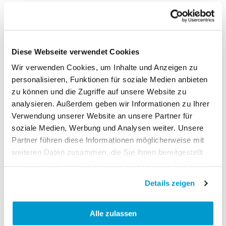
Sichere Bezahlung
Bezahlen Sie sicher und
Diese Webseite verwendet Cookies
online auf unserer Website
Wir verwenden Cookies, um Inhalte und Anzeigen zu
Nähe
personalisieren, Funktionen für soziale Medien anbieten
Der Kundendienst in der
zu können und die Zugriffe auf unsere Website zu
Schweiz hilft Ihnen bei
analysieren. Außerdem geben wir Informationen zu Ihrer
Fragen
Verwendung unserer Website an unsere Partner für
Bis zu 70% sparen
soziale Medien, Werbung und Analysen weiter. Unsere
Partner führen diese Informationen möglicherweise mit
Im Abo profitieren Sie von bis
zu 70% gegenüber dem Kiosk-
weiteren Daten zusammen, die Sie ihnen bereitgestellt
Preis
haben oder die sie im Rahmen Ihrer Nutzung der Dienste
gesammelt haben.
Kostenlose Lieferung
Details zeigen
Jede Lieferung pünktlich in
Ihrem Briefkasten
Alle zulassen