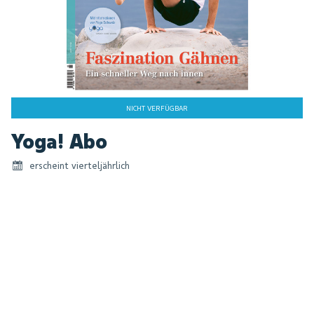
NICHT VERFÜGBAR
Zum
Yoga! Abo
Anfang
der
erscheint vierteljährlich
Bildgalerie
springen