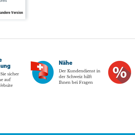
preis
 andere Version
e
Nähe
lung
Der Kundendienst in
Sie sicher
der Schweiz hilft
e auf
Ihnen bei Fragen
ebsite