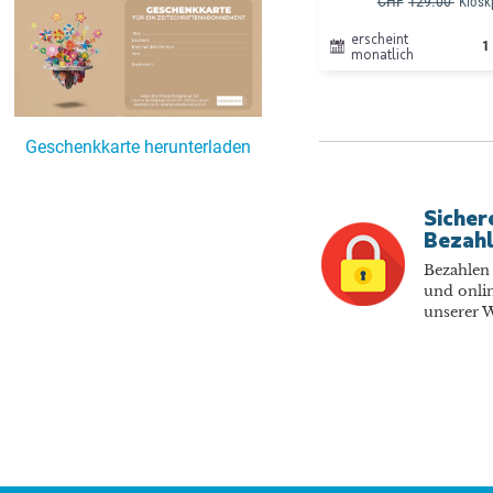
CHF
129.00
Kiosk
erscheint
1
monatlich
Geschenkkarte herunterladen
Sicher
Bezah
Bezahlen 
und onlin
unserer W