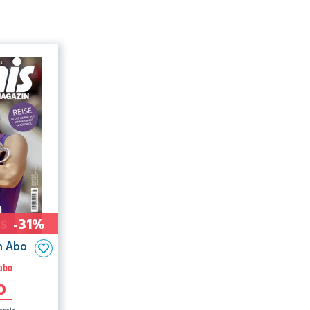
-31%
n Abo
abo
0