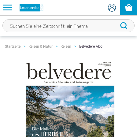
Belvedere Abo
Startseite
Reisen & Natur
Reisen
Zum
Ende
der
Bildgalerie
springen