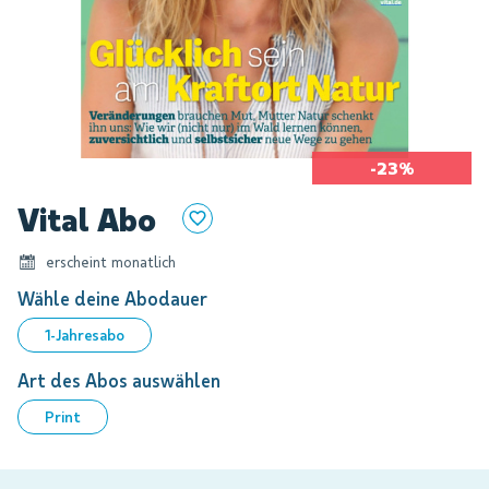
-23%
Zum
Vital Abo
Anfang
der
erscheint monatlich
Bildgalerie
springen
Wähle deine Abodauer
1-Jahresabo
Art des Abos auswählen
Print