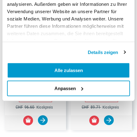
analysieren. Außerdem geben wir Informationen zu Ihrer
Verwendung unserer Website an unsere Partner für
soziale Medien, Werbung und Analysen weiter. Unsere
Partner führen diese Informationen möglicherweise mit
weiteren Daten zusammen, die Sie ihnen bereitgestellt
haben oder die sie im Rahmen Ihrer Nutzung der Dienste
gesammelt haben.
Details zeigen
-30%
-25%
Alle zulassen
BRAVO Abo
BRAVO Sport Abo
Dauer:
1-Jahresabo
Anpassen
Dauer:
1-Jahresabo
67.00
67.00
CHF
CHF
CHF
96.60
CHF
89.71
Kioskpreis
Kioskpreis