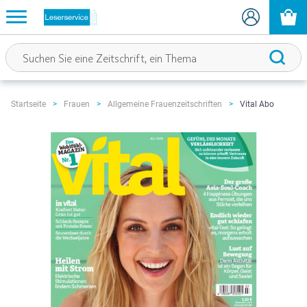
Vital Abo
Startseite
Frauen
Allgemeine Frauenzeitschriften
Zum
Ende
der
Bildgalerie
springen