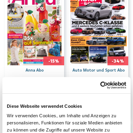
-15%
-34%
Anna Abo
Auto Motor und Sport Abo
Dauer:
1-Jahresabo
Dauer:
1-Jahresabo
99.00
135.00
CHF
CHF
CHF
117.60
CHF
205.40
Kioskpreis
Kioskpreis
Diese Webseite verwendet Cookies
Wir verwenden Cookies, um Inhalte und Anzeigen zu
personalisieren, Funktionen für soziale Medien anbieten
zu können und die Zugriffe auf unsere Website zu