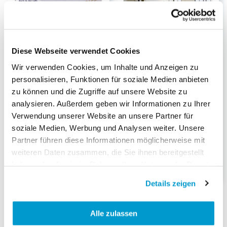
Diese Webseite verwendet Cookies
Wir verwenden Cookies, um Inhalte und Anzeigen zu
personalisieren, Funktionen für soziale Medien anbieten
zu können und die Zugriffe auf unsere Website zu
Flüssiggas Abo
Küchenplaner Abo
analysieren. Außerdem geben wir Informationen zu Ihrer
Dauer:
½-Jahresabo
Dauer:
1-Jahresabo
Verwendung unserer Website an unsere Partner für
55.50
104.00
soziale Medien, Werbung und Analysen weiter. Unsere
CHF
CHF
Partner führen diese Informationen möglicherweise mit
Nur im Abo
Nur im Abo
weiteren Daten zusammen, die Sie ihnen bereitgestellt
haben oder die sie im Rahmen Ihrer Nutzung der Dienste
gesammelt haben.
Details zeigen
Alle zulassen