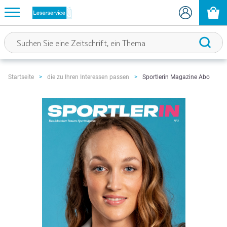
Sportlerin Magazine Abo
Startseite
die zu Ihren Interessen passen
Zum
Ende
der
Bildgalerie
springen