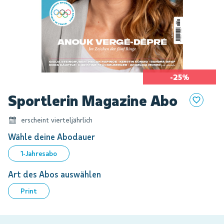
-25%
Zum
Sportlerin Magazine Abo
Anfang
der
erscheint vierteljährlich
Bildgalerie
springen
Wähle deine Abodauer
1-Jahresabo
Art des Abos auswählen
Print