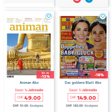
bis zu
-18%
-13%
Animan Abo
Das goldene Blatt Abo
Dauer:
½-Jahresabo
Dauer:
1-Jahresabo
49.00
149.00
CHF
CHF
CHF
51.00
CHF
182.00
Kioskpreis
Kioskpreis