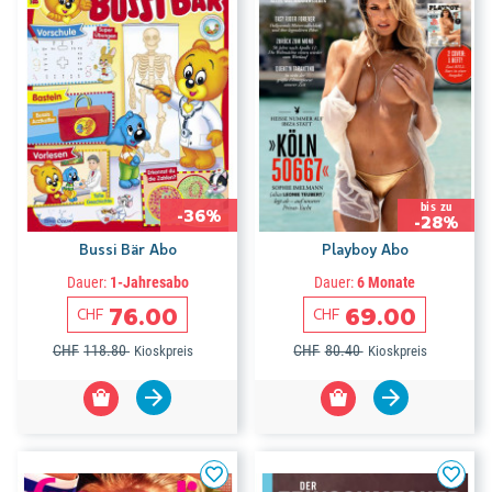
bis zu
-36%
-28%
Bussi Bär Abo
Playboy Abo
Dauer:
1-Jahresabo
Dauer:
6 Monate
76.00
69.00
CHF
CHF
CHF
118.80
CHF
80.40
Kioskpreis
Kioskpreis