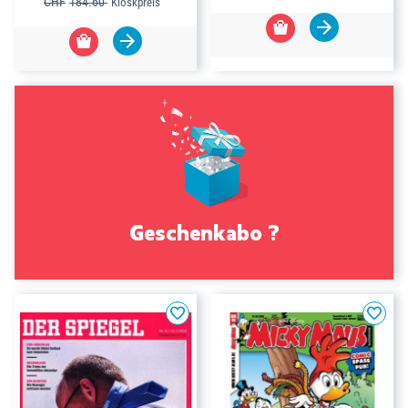
CHF
184.60
Kioskpreis
Geschenkabo ?