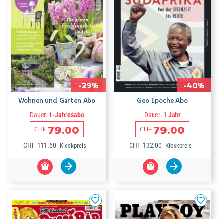
-29%
-40%
Wohnen und Garten Abo
Geo Epoche Abo
Dauer:
1-Jahresabo
Dauer:
1 Jahr
79.00
79.00
CHF
CHF
CHF
111.60
CHF
132.00
Kioskpreis
Kioskpreis