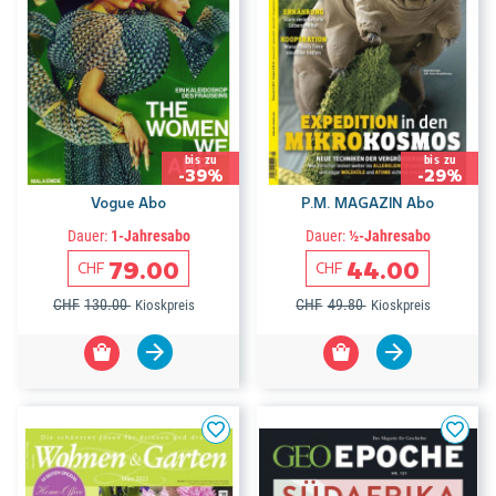
bis zu
bis zu
-39%
-29%
Vogue Abo
P.M. MAGAZIN Abo
Dauer:
1-Jahresabo
Dauer:
½-Jahresabo
79.00
44.00
CHF
CHF
CHF
130.00
CHF
49.80
Kioskpreis
Kioskpreis