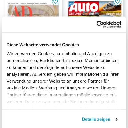
Diese Webseite verwendet Cookies
Wir verwenden Cookies, um Inhalte und Anzeigen zu
personalisieren, Funktionen für soziale Medien anbieten
bis zu
bis zu
zu können und die Zugriffe auf unsere Website zu
-48%
-32%
analysieren. Außerdem geben wir Informationen zu Ihrer
Ad Abo
Auto Zeitung Abo
Verwendung unserer Website an unsere Partner für
Dauer:
1-Jahresabo
Dauer:
½-Jahresabo
soziale Medien, Werbung und Analysen weiter. Unsere
84.00
79.00
CHF
CHF
Partner führen diese Informationen möglicherweise mit
weiteren Daten zusammen, die Sie ihnen bereitgestellt
CHF
160.00
CHF
102.70
Kioskpreis
Kioskpreis
haben oder die sie im Rahmen Ihrer Nutzung der Dienste
gesammelt haben.
Details zeigen