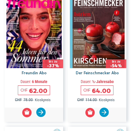
bis zu
bis zu
-37%
-54%
Freundin Abo
Der Feinschmecker Abo
Dauer:
6 Monate
Dauer:
½-Jahresabo
62.00
64.00
CHF
CHF
CHF
78.00
CHF
114.00
Kioskpreis
Kioskpreis