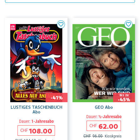
bis zu
-41%
-45%
LUSTIGES TASCHENBUCH
GEO Abo
Abo
Dauer:
½-Jahresabo
Dauer:
1-Jahresabo
62.00
CHF
108.00
CHF
CHF
96.00
Kioskpreis