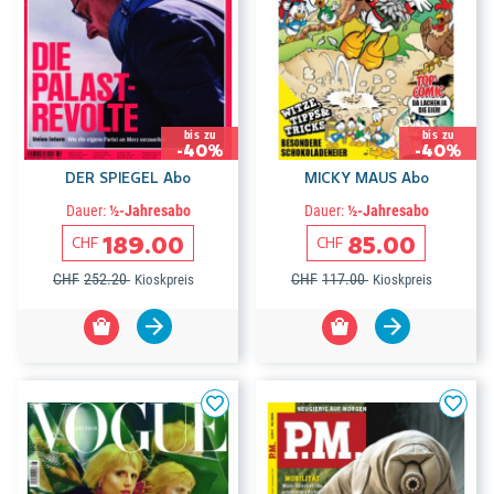
bis zu
bis zu
-40%
-40%
DER SPIEGEL Abo
MICKY MAUS Abo
Dauer:
½-Jahresabo
Dauer:
½-Jahresabo
189.00
85.00
CHF
CHF
CHF
252.20
CHF
117.00
Kioskpreis
Kioskpreis