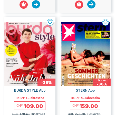
bis zu
-36%
-36%
BURDA STYLE Abo
STERN Abo
Dauer:
1-Jahresabo
Dauer:
½-Jahresabo
109.00
159.00
CHF
CHF
CHF
170.40
CHF
228.80
Kioskpreis
Kioskpreis