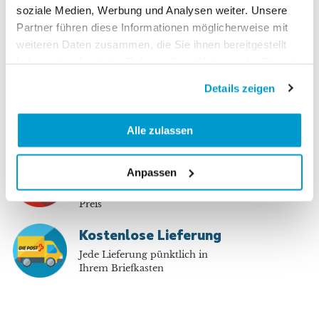
soziale Medien, Werbung und Analysen weiter. Unsere
Sichere Bezahlung
Partner führen diese Informationen möglicherweise mit
Bezahlen Sie sicher und
weiteren Daten zusammen, die Sie ihnen bereitgestellt
online auf unserer Website
haben oder die sie im Rahmen Ihrer Nutzung der Dienste
gesammelt haben.
Nähe
Details zeigen
Der Kundendienst in der
Schweiz hilft Ihnen bei
Alle zulassen
Fragen
Bis zu 70% sparen
Anpassen
Im Abo profitieren Sie von bis
zu 70% gegenüber dem Kiosk-
Preis
Kostenlose Lieferung
Jede Lieferung pünktlich in
Ihrem Briefkasten