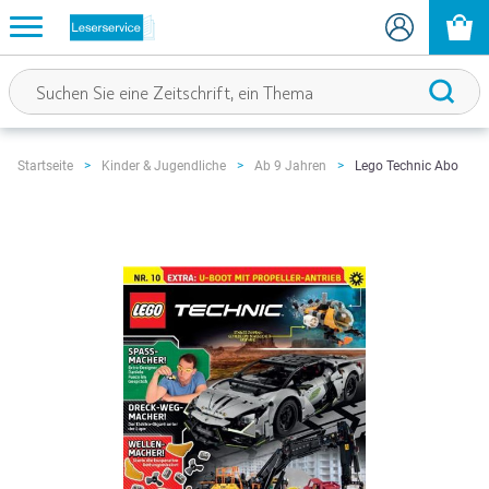
Lego Technic Abo
Startseite
Kinder & Jugendliche
Ab 9 Jahren
Zum
Ende
der
Bildgalerie
springen