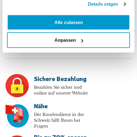
128.00
128.00
CHF
CHF
Details zeigen
CHF
128.70
CHF
128.70
Kioskpreis
Kioskpreis
Alle zulassen
Anpassen
Sichere Bezahlung
Bezahlen Sie sicher und
online auf unserer Website
Nähe
Der Kundendienst in der
Schweiz hilft Ihnen bei
Fragen