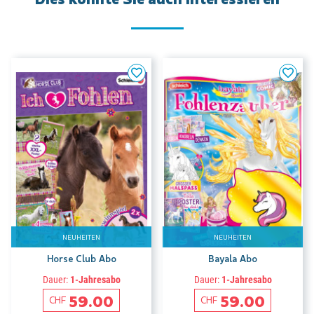
NEUHEITEN
NEUHEITEN
Horse Club Abo
Bayala Abo
Dauer:
1-Jahresabo
Dauer:
1-Jahresabo
59.00
59.00
CHF
CHF