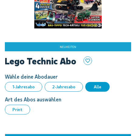
NEUHEITEN
Zum
Lego Technic Abo
Anfang
der
Bildgalerie
Wähle deine Abodauer
springen
1-Jahresabo
2-Jahresabo
Alle
Art des Abos auswählen
Print