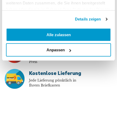
Bezahlen Sie sicher und
weiteren Daten zusammen, die Sie ihnen bereitgestellt
online auf unserer Website
haben oder die sie im Rahmen Ihrer Nutzung der Dienste
gesammelt haben.
Nähe
Details zeigen
Der Kundendienst in der
Schweiz hilft Ihnen bei
Alle zulassen
Fragen
Bis zu 70% sparen
Anpassen
Im Abo profitieren Sie von bis
zu 70% gegenüber dem Kiosk-
Preis
Kostenlose Lieferung
Jede Lieferung pünktlich in
Ihrem Briefkasten