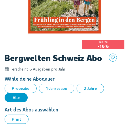
bis zu
-16%
Zum
Bergwelten Schweiz Abo
Anfang
der
erscheint 6 Ausgaben pro Jahr
Bildgalerie
springen
Wähle deine Abodauer
Probeabo
1-Jahresabo
2 Jahre
Alle
Art des Abos auswählen
Print