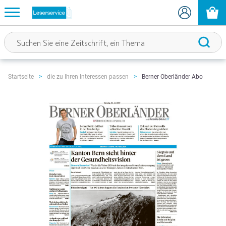
Berner Oberländer Abo
Startseite
die zu Ihren Interessen passen
Zum
Ende
der
Bildgalerie
springen