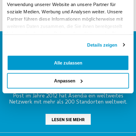
Verwendung unserer Website an unsere Partner für
soziale Medien, Werbung und Analysen weiter. Unsere
Partner führen diese Informationen möglicherweise mit
weiteren Daten zusammen, die Sie ihnen bereitgestellt
haben oder die sie im Rahmen Ihrer Nutzung der Dienste
gesammelt haben.
Details zeigen
Alle zulassen
Anpassen
Gegründet als Joint-venture zwischen der
französischen "La Poste" und der Schweizerischen
Post im Jahre 2012 hat Asendia ein weltweites
Netzwerk mit mehr als 200 Standorten weltweit.
LESEN SIE MEHR