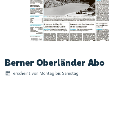
Zum
Berner Oberländer Abo
Anfang
der
erscheint von Montag bis Samstag
Bildgalerie
springen