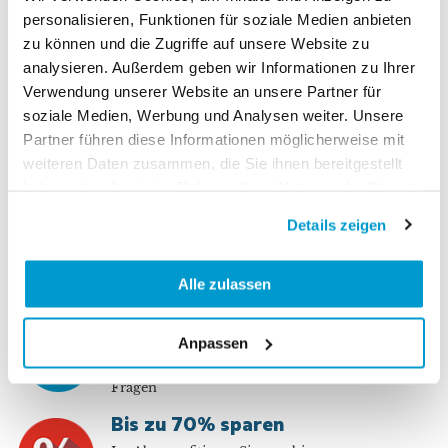
CHF
40.00
Kioskpreis
personalisieren, Funktionen für soziale Medien anbieten
zu können und die Zugriffe auf unsere Website zu
analysieren. Außerdem geben wir Informationen zu Ihrer
Verwendung unserer Website an unsere Partner für
soziale Medien, Werbung und Analysen weiter. Unsere
Partner führen diese Informationen möglicherweise mit
weiteren Daten zusammen, die Sie ihnen bereitgestellt
haben oder die sie im Rahmen Ihrer Nutzung der Dienste
gesammelt haben.
Details zeigen
Sichere Bezahlung
Bezahlen Sie sicher und
online auf unserer Website
Alle zulassen
Nähe
Anpassen
Der Kundendienst in der
Schweiz hilft Ihnen bei
Fragen
Bis zu 70% sparen