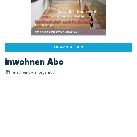
MAGAZIN GESTOPPT
Zum
inwohnen Abo
Anfang
der
erscheint vierteljährlich
Bildgalerie
springen