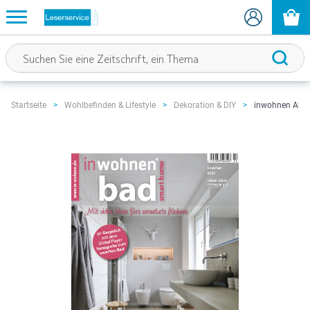
inwohnen Abo
Startseite
Wohlbefinden & Lifestyle
Dekoration & DIY
Zum
Ende
der
Bildgalerie
springen