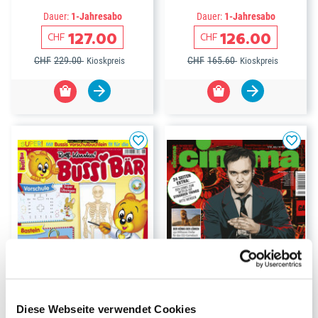
Dauer:
1-Jahresabo
Dauer:
1-Jahresabo
127.00
126.00
CHF
CHF
CHF
229.00
CHF
165.60
Kioskpreis
Kioskpreis
-36%
-28%
Diese Webseite verwendet Cookies