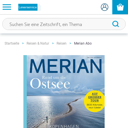
Merian Abo
Startseite
Reisen & Natur
Reisen
Zum
Ende
der
Bildgalerie
springen