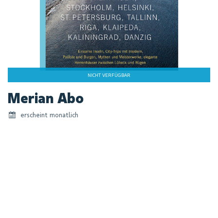
NICHT VERFÜGBAR
Zum
Merian Abo
Anfang
der
erscheint monatlich
Bildgalerie
springen