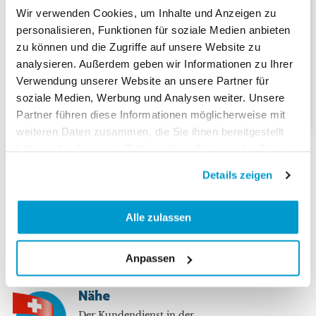
Bussi Bär Abo
Cinema Abo
Wir verwenden Cookies, um Inhalte und Anzeigen zu
personalisieren, Funktionen für soziale Medien anbieten
Dauer:
1-Jahresabo
Dauer:
1-Jahresabo
zu können und die Zugriffe auf unsere Website zu
76.00
84.00
CHF
CHF
analysieren. Außerdem geben wir Informationen zu Ihrer
CHF
118.80
CHF
117.60
Kioskpreis
Kioskpreis
Verwendung unserer Website an unsere Partner für
soziale Medien, Werbung und Analysen weiter. Unsere
Partner führen diese Informationen möglicherweise mit
weiteren Daten zusammen, die Sie ihnen bereitgestellt
haben oder die sie im Rahmen Ihrer Nutzung der Dienste
gesammelt haben.
Details zeigen
Alle zulassen
Sichere Bezahlung
Bezahlen Sie sicher und
Anpassen
online auf unserer Website
Nähe
Der Kundendienst in der