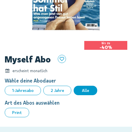
bis zu
-40%
Zum
Myself Abo
Anfang
der
erscheint monatlich
Bildgalerie
springen
Wähle deine Abodauer
1-Jahresabo
2 Jahre
Alle
Art des Abos auswählen
Print