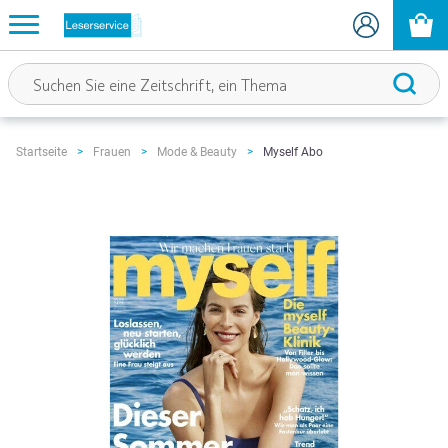
Myself Abo
Startseite
Frauen
Mode & Beauty
Zum
Ende
der
Bildgalerie
springen