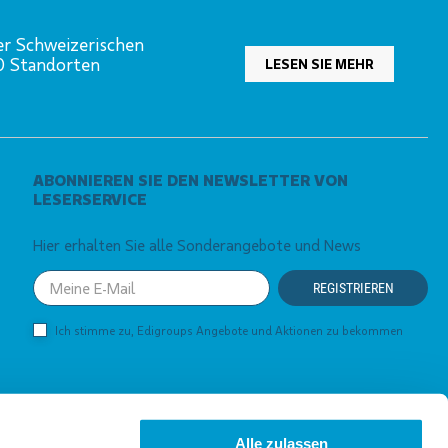
er Schweizerischen
00 Standorten
LESEN SIE MEHR
ABONNIEREN SIE DEN NEWSLETTER VON
LESERSERVICE
Hier erhalten Sie alle Sonderangebote und News
Your
REGISTRIEREN
email
Ich stimme zu, Edigroups Angebote und Aktionen zu bekommen
Alle zulassen