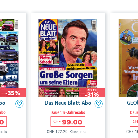
bis zu
-35%
-31%
Abo
Das Neue Blatt Abo
GEOl
abo
Dauer:
½-Jahresabo
Daue
00
99.00
CHF
CH
CHF
122.20
CHF
1
preis
Kioskpreis