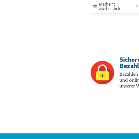
erscheint
1
wöchentlich
Sicher
Bezah
Bezahlen 
und onlin
unserer W