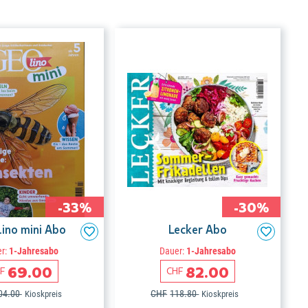
-33%
-30%
ino mini Abo
Lecker Abo
r:
1-Jahresabo
Dauer:
1-Jahresabo
69.00
82.00
F
CHF
04.00
CHF
118.80
Kioskpreis
Kioskpreis