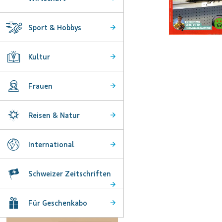
Sport & Hobbys
Zum
Kultur
Anfang
der
Bildgalerie
Frauen
springen
Reisen & Natur
International
Schweizer Zeitschriften
Für Geschenkabo