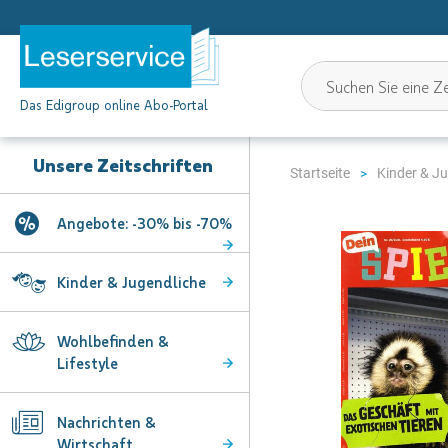
Das Edigroup online Abo-Portal
Unsere Zeitschriften
Startseite
Kinder & J
Angebote: -30% bis -70%
Zum
Ende
der
Kinder & Jugendliche
Bildgalerie
springen
Wohlbefinden &
Lifestyle
Nachrichten &
Wirtschaft