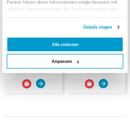
Partner führen diese Informationen möglicherweise mit
weiteren Daten zusammen, die Sie ihnen bereitgestellt
haben oder die sie im Rahmen Ihrer Nutzung der Dienste
gesammelt haben.
Details zeigen
-28%
-33%
Dein Spiegel Abo
Alle zulassen
GEOlino mini Abo
Dauer:
1-Jahresabo
Dauer:
1-Jahresabo
82.00
69.00
Anpassen
CHF
CHF
CHF
114.40
CHF
104.00
Kioskpreis
Kioskpreis