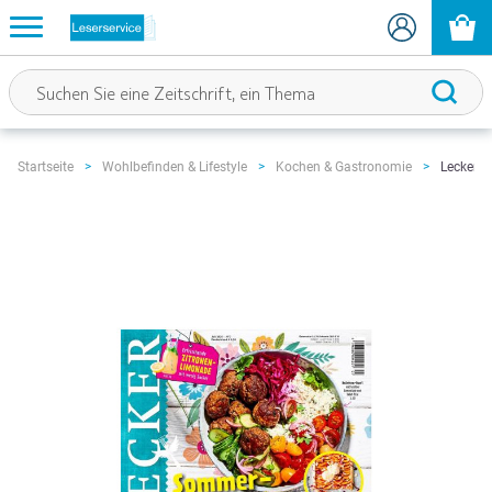
Lecker 
Startseite
Wohlbefinden & Lifestyle
Kochen & Gastronomie
Zum
Ende
der
Bildgalerie
springen