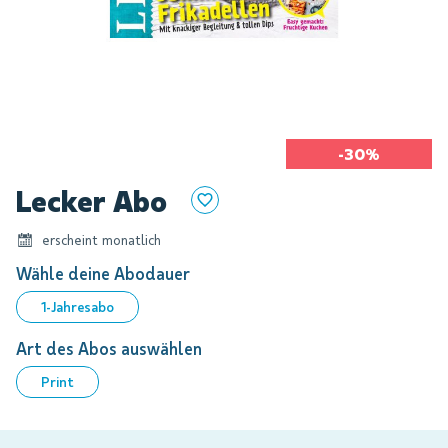
-30%
Zum
Lecker Abo
Anfang
der
erscheint monatlich
Bildgalerie
springen
Wähle deine Abodauer
1-Jahresabo
Art des Abos auswählen
Print