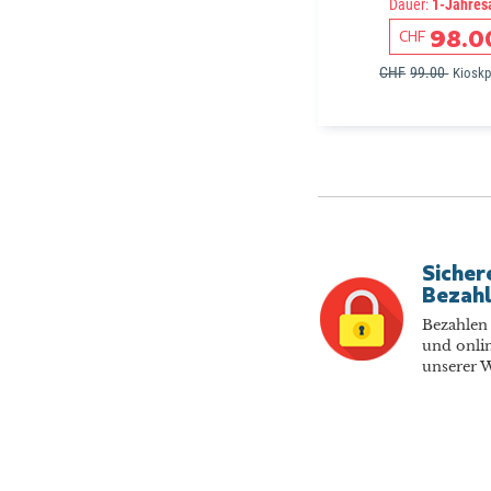
Dauer:
1-Jahres
98.0
CHF
CHF
99.00
Kioskp
Sicher
Bezah
Bezahlen 
und onlin
unserer W