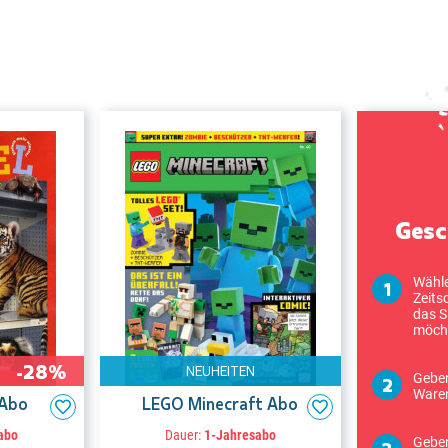
Gesc
Wähle
Zeits
das S
möch
-28%
NEUHEITEN
Geben
Ware
 Abo
LEGO Minecraft Abo
abo
Dauer:
1-Jahresabo
Geben