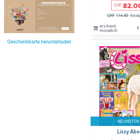
82.0
CHF
CHF
114.40
Kiosk
erscheint
1
monatlich
Geschenkkarte herunterladen
NEUHEITEN
Lissy Abo