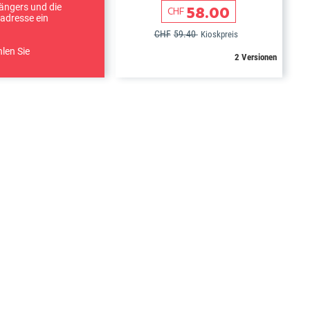
ngers und die
58.00
CHF
radresse ein
CHF
59.40
Kioskpreis
len Sie
2 Versionen