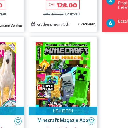
Empfä
0
128.00
CHF
Liefe
CHF
128.70
preis
Kioskpreis
Bezah
erscheint monatlich
2 Versionen
 andere Version
NEUHEITEN
Minecraft Magazin Abo