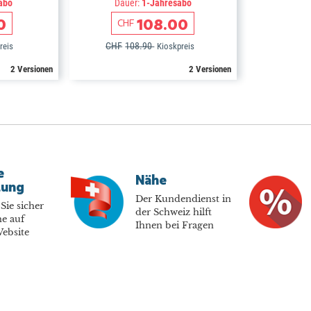
abo
Dauer:
1-Jahresabo
0
108.00
CHF
CHF
108.90
reis
Kioskpreis
2 Versionen
2 Versionen
e
Nähe
lung
Der Kundendienst in
Sie sicher
der Schweiz hilft
e auf
Ihnen bei Fragen
ebsite