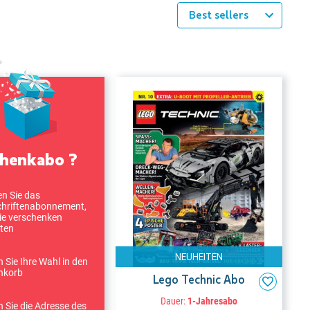
Best sellers
henkabo ?
n Sie das
chriftenabonnement,
ie verschenken
ten
NEUHEITEN
 Sie Ihre Wahl in den
nkorb
Lego Technic Abo
Dauer:
1-Jahresabo
 Sie die Adresse des